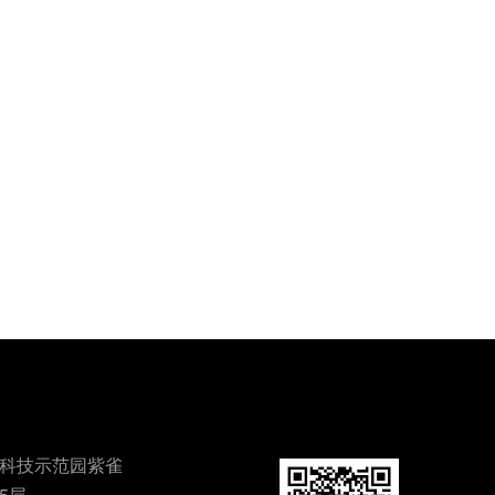
保科技示范园紫雀
 5层